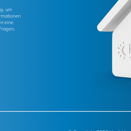
ng, um
ormationen
en eine
 Fragen.